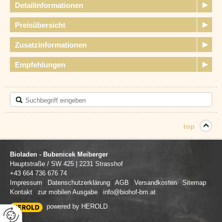
Detailinformationen
Preisübersicht
Zusatzinformationen
Empfehlungen
top
Bioladen - Bubenicek Meiberger
Hauptstraße / SW 425
|
2231
Strasshof
+43 664 736 676 74
Impressum
|
Datenschutzerklärung
|
AGB
|
Versandkosten
|
Sitemap
|
Kontakt
|
zur mobilen Ausgabe
|
info@biohof-bm.at
powered by HEROLD